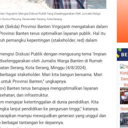
anten Virgojanti, Mengisi Diskusi Publik Yang Diselenggarakan Oleh Jurnalis Warga
an Sumur Pecung, Kecamatan Serang, Kota Serang.
rah (Sekda) Provinsi Banten Virgojanti mengatakan dalam
ovinsi Banten terus optimalkan layanan publik. Hal itu
uruh pemangku kepentingan (stakeholder, red) dalam
 mengisi Diskusi Publik dengan mengusung tema 'Impian
g diselenggarakan oleh Jurnalis Warga Banten di Rumah
atan Serang, Kota Serang, Minggu (4/8/2024).
h berbagai stakeholder. Mari kita bangun bersama. Mari
 untuk Provinsi Banten," ungkapnya.
rov) Banten terus berupaya mengoptimalkan layanan
sehatan, dan infrastruktur.
 mengejar ketertinggalan di dunia pendidikan. Kita
ka lanjut pendidikan ke perguruan tinggi," katanya.
 diharapkan mampu mewujudkan generasi yang unggul dan
berbagai tantangan ke depannya.