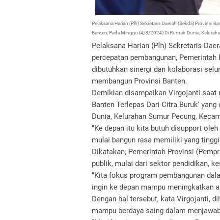
Pelaksana Harian (Plh) Sekretaris Daerah (Sekda) Provinsi B
Banten, Pada Minggu (4/8/2024) Di Rumah Dunia, Kelurah
Pelaksana Harian (Plh) Sekretaris Dae
percepatan pembangunan, Pemerintah Pr
dibutuhkan sinergi dan kolaborasi sel
membangun Provinsi Banten.
Demikian disampaikan Virgojanti saat
Banten Terlepas Dari Citra Buruk' yan
Dunia, Kelurahan Sumur Pecung, Kecam
"Ke depan itu kita butuh disupport ole
mulai bangun rasa memiliki yang tinggi
Dikatakan, Pemerintah Provinsi (Pemp
publik, mulai dari sektor pendidikan, ke
"Kita fokus program pembangunan dalam
ingin ke depan mampu meningkatkan ang
Dengan hal tersebut, kata Virgojanti,
mampu berdaya saing dalam menjawab 