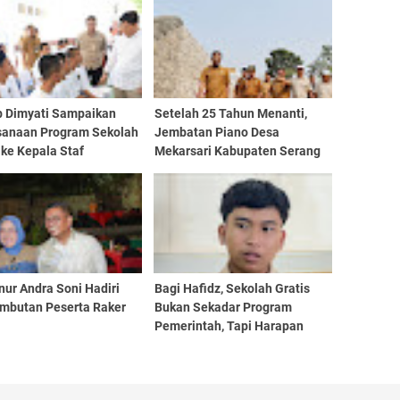
 Dimyati Sampaikan
Setelah 25 Tahun Menanti,
sanaan Program Sekolah
Jembatan Piano Desa
 ke Kepala Staf
Mekarsari Kabupaten Serang
sidenan
Mulai Dibangun
ur Andra Soni Hadiri
Bagi Hafidz, Sekolah Gratis
mbutan Peserta Raker
Bukan Sekadar Program
Pemerintah, Tapi Harapan
yang Membuat Mimpinya
Tetap Hidup