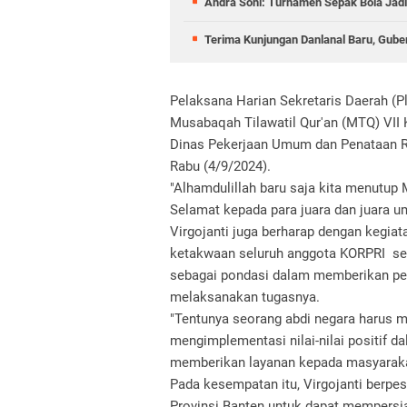
Andra Soni: Turnamen Sepak Bola Jad
Terima Kunjungan Danlanal Baru, Gube
Pelaksana Harian Sekretaris Daerah (P
Musabaqah Tilawatil Qur'an (MTQ) VII 
Dinas Pekerjaan Umum dan Penataan Ru
Rabu (4/9/2024).
"Alhamdulillah baru saja kita menutup
Selamat kepada para juara dan juara u
Virgojanti juga berharap dengan keg
ketakwaan seluruh anggota KORPRI sel
sebagai pondasi dalam memberikan pe
melaksanakan tugasnya.
"Tentunya seorang abdi negara harus 
mengimplementasi nilai-nilai positif d
memberikan layanan kepada masyarakat
Pada kesempatan itu, Virgojanti berpe
Provinsi Banten untuk dapat mempersi