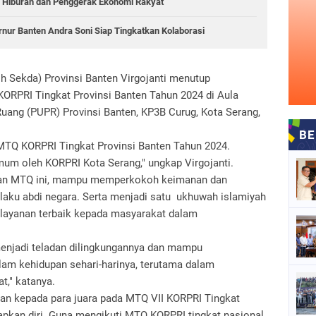
i Hiburan dan Penggerak Ekonomi Rakyat
rnur Banten Andra Soni Siap Tingkatkan Kolaborasi
lh Sekda) Provinsi Banten Virgojanti menutup
KORPRI Tingkat Provinsi Banten Tahun 2024 di Aula
ang (PUPR) Provinsi Banten, KP3B Curug, Kota Serang,
 MTQ KORPRI Tingkat Provinsi Banten Tahun 2024.
mum oleh KORPRI Kota Serang," ungkap Virgojanti.
iatan MTQ ini, mampu memperkokoh keimanan dan
aku abdi negara. Serta menjadi satu ukhuwah islamiyah
layanan terbaik kepada masyarakat dalam
menjadi teladan dilingkungannya dan mampu
alam kehidupan sehari-harinya, terutama dalam
," katanya.
san kepada para juara pada MTQ VII KORPRI Tingkat
apkan diri. Guna mengikuti MTQ KORPRI tingkat nasional