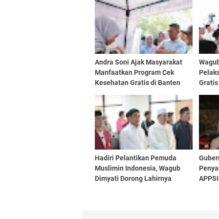
Andra Soni Ajak Masyarakat
Wagub
Manfaatkan Program Cek
Pelak
Kesehatan Gratis di Banten
Gratis
Kepre
Hadiri Pelantikan Pemuda
Gubern
Muslimin Indonesia, Wagub
Penya
Dimyati Dorong Lahirnya
APPSI
Pemimpin Berakhlak