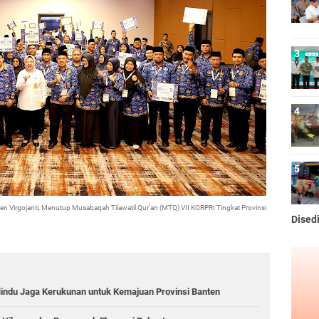
nten Virgojanti, Menutup Musabaqah Tilawatil Qur'an (MTQ) VII KORPRI Tingkat Provinsi
Dised
indu Jaga Kerukunan untuk Kemajuan Provinsi Banten