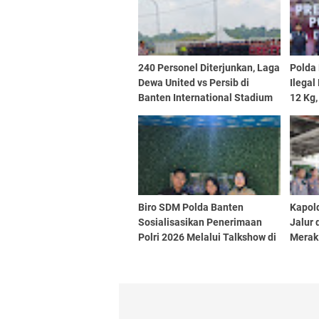
240 Personel Diterjunkan, Laga
Polda
Dewa United vs Persib di
Ilega
Banten International Stadium
12 Kg
Digelar Tanpa Penonton
Biro SDM Polda Banten
Kapol
Sosialisasikan Penerimaan
Jalur
Polri 2026 Melalui Talkshow di
Merak
Radio Megaswara FM
Maung