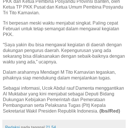
PKK dan Ketua Pembina Posyandu Provinsi Banten, oleh
Ketua TP PKK Pusat dan Ketua Umum Pembina Posyandu
Tri Tito Karnavian.
Tri berpesan meski waktu menjabat singkat. Paling cepat
Februari untuk tetap semangat dalam mengawal kegiatan
PKK.
“Saya yakin ibu bisa mengawal kegiatan di daerah dengan
dukungan pengurus daerah. Kepengurusan yang ada
sekarang bisa dilaksanakan dengan sebaik-baiknya dengan
waktu yang ada,” ucapnya.
Dalam arahannya Mendagri M Tito Karnavian tegaskan,
pihaknya siap mendukung dalam menjalankan tugas.
Sebagai informasi, Ucok Abdul rauf Damenta menggantikan
Al Muktabar yang kini menjabat sebagai Deputi Bidang
Dukungan Kebijakan Pemerintah dan Pemerataan
Pembangunan serta Pelaksana Tugas (Plt) Kepala
Sekretariat Wakil Presiden Republik Indonesia.
(Ibs//Red)
Redaksi
pada tanggal
21.54