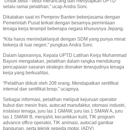
“Untuk betul - betul merancang dan menyiapkan UPTD
selalu ramai pelatihan,” ucap Andra Soni.
Dikatakan saat ini Pemprov Banten bekerjasama dengan
Pemerintah Pusat terkait dengan besarnya permintaan
tenaga kerja terampil beberapa negara khususnya Jepang.
“Kita harus menindaklanjuti dengan SDM yang punya minat
bekerja di luar negeri,” pungkas Andra Soni.
Dalam laporannya, Kepala UPTD Latihan Kerja Muhammad
Bayuni mengatakan, pelatihan dalam rangka mendukung
pencapaian sasaran strategis disnaker terwujudnya tenaga
kerja yang berkualitas.
“Pelatihan diikuti oleh 208 orang. Mendapatkan sertifikat
internal dan sertifikat bnsp,” ucapnya.
Sebagai informasi, pelatihan meliputi kejuruan operator
bubut dan mesin frais, autocad manufaktur, otomasi industri,
instalasi tenaga, juru las 1 GMAW, juru las 1 SMAW A, juru
las 1 SMAW B, menjahit, kecantikan kulit, TIK program
advance office operator, TIK animasi, autocad gambar
bangunan, serta teknik sepeda motor. (ADV)