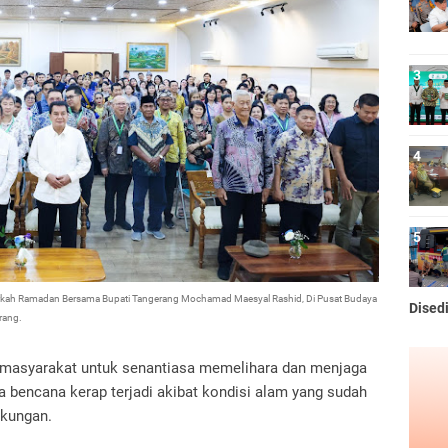
Berkah Ramadan Bersama Bupati Tangerang Mochamad Maesyal Rashid, Di Pusat Budaya
Dised
rang.
 masyarakat untuk senantiasa memelihara dan menjaga
 bencana kerap terjadi akibat kondisi alam yang sudah
gkungan.